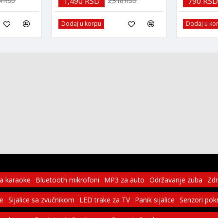
1,490 RSD
790 RSD
4 RSD
2,518 RSD
Dodaj u korpu
Dodaj u ko
za karaoke
Bluetooth mikrofoni
MP3 za auto
Održavanje zuba
Zdr
ce
Sijalice sa zvučnikom
LED trake za TV
Panik sijalice
Senzori pok