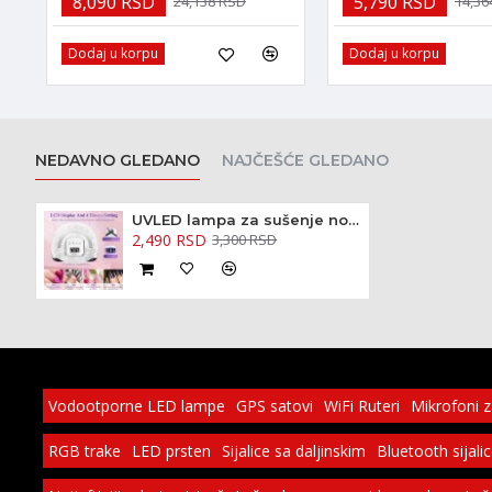
8,090 RSD
5,790 RSD
24,138 RSD
14,36
Dodaj u korpu
Dodaj u korpu
NEDAVNO GLEDANO
NAJČEŠĆE GLEDANO
UVLED lampa za sušenje noktiju
2,490 RSD
3,300 RSD
Vodootporne LED lampe
GPS satovi
WiFi Ruteri
Mikrofoni 
RGB trake
LED prsten
Sijalice sa daljinskim
Bluetooth sijali