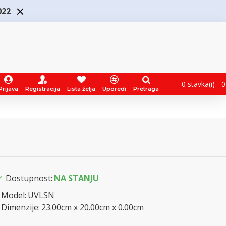
022
0 stavka(i) - 
Prijava
Registracija
Lista želja
Uporedi
Pretraga
Dostupnost:
NA STANJU
Model:
UVLSN
Dimenzije:
23.00cm x 20.00cm x 0.00cm