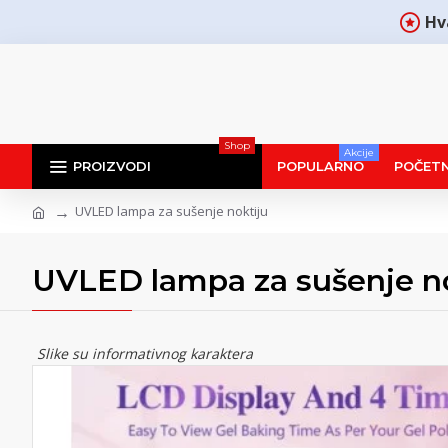
Hv
Shop
Akcije
PROIZVODI
POPULARNO
POČET
UVLED lampa za sušenje noktiju
UVLED lampa za sušenje no