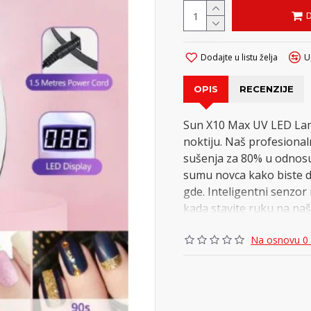
Dodajte u listu želja
U
OPIS
RECENZIJE
Sun X10 Max UV LED Lam
noktiju. Naš profesional
sušenja za 80% u odnosu 
sumu novca kako biste dob
gde. Inteligentni senzor
kada stavite ruku na našu
svetlo. udobno, bez povr
Na osnovu 0 