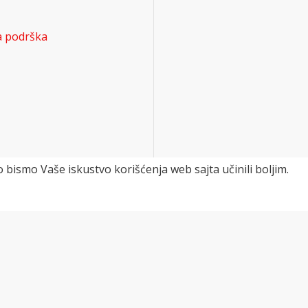
a podrška
 bismo Vaše iskustvo korišćenja web sajta učinili boljim.
SVI PROIZVODI