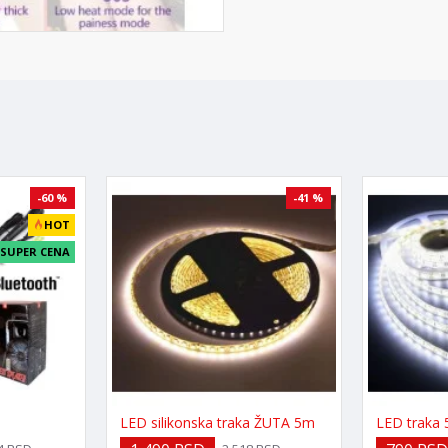
-60 %
-41 %
HOT
SUPER CENA
LED silikonska traka ŽUTA 5m
LED traka