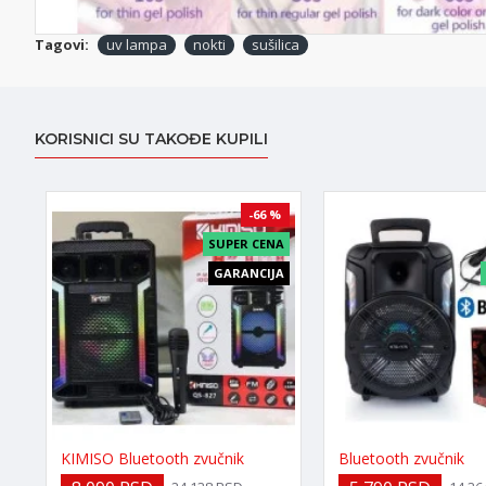
Tagovi:
uv lampa
nokti
sušilica
KORISNICI SU TAKOĐE KUPILI
-66 %
SUPER CENA
GARANCIJA
KIMISO Bluetooth zvučnik
Bluetooth zvučnik