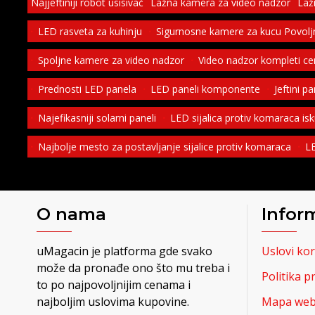
Najjeftiniji robot usisivač
Lažna kamera za video nadzor
Laž
LED rasveta za kuhinju
Sigurnosne kamere za kucu Povolj
Spoljne kamere za video nadzor
Video nadzor kompleti c
Prednosti LED panela
LED paneli komponente
Jeftini p
Najefikasniji solarni paneli
LED sijalica protiv komaraca is
Najbolje mesto za postavljanje sijalice protiv komaraca
LE
O nama
Infor
uMagacin je platforma gde svako
Uslovi kor
može da pronađe ono što mu treba i
Politika p
to po najpovoljnijim cenama i
najboljim uslovima kupovine.
Mapa web 