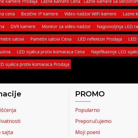
ne kamere Prodaja
Lažne kamere Cena
Lažne kamere sa senzorom
na cena
Bezične IP kamere
Video nadzor WiFi kamere
Lazne 
ena
DVR kamere
Monitor za video nadzor
Najpovoljnija LED r
ametni satovi
Pametni satovi Cena
LED reflektori Prodaja
LED r
kustva
LED sijalica protiv komaraca Cena
Najefikasnije LED sijal
D sijalica protiv komaraca Prodaja
macije
PROMO
išćenja
Popularno
rivatnosti
Preporučujemo
sajta
Moji poeni