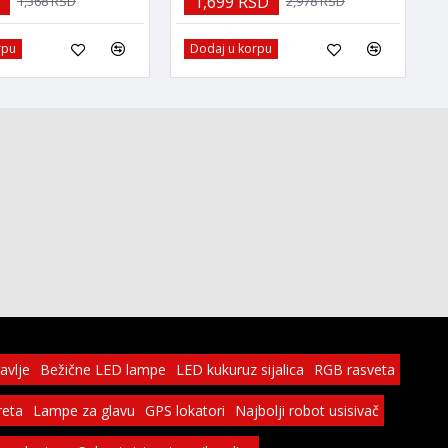
1,699 RSD
1,368 RSD
2,978 RSD
rpu
Dodaj u korpu
avlje
Bežične LED lampe
LED kukuruz sijalica
RGB rasveta
reta
Lampe za glavu
GPS lokatori
Najbolji robot usisivač