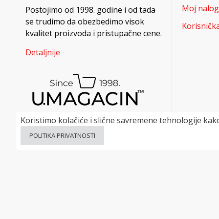
Moj nalog
Postojimo od 1998. godine i od tada
se trudimo da obezbedimo visok
Korisničk
kvalitet proizvoda i pristupačne cene.
Detaljnije
Koristimo kolačiće i slične savremene tehnologije kako
POLITIKA PRIVATNOSTI
Powered by uMagacin Team © 2022