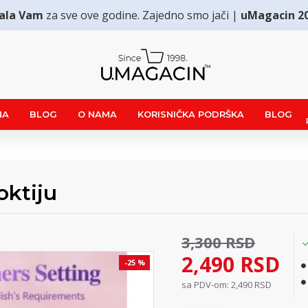
ala Vam
za sve ove godine. Zajedno smo jači |
uMagacin 2
NA
BLOG
O NAMA
KORISNIČKA PODRŠKA
BLOG
ktiju
3,300 RSD
2,490 RSD
-25 %
sa PDV-om: 2,490 RSD