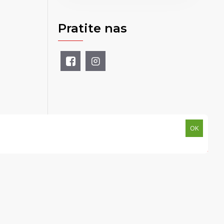
Pratite nas
OK
univerzalnimagacin.com