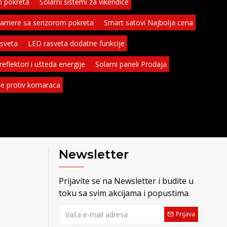
 pokreta
Solarni sistemi za vikendice
kamere sa senzorom pokreta
Smart satovi Najbolja cena
asveta
LED rasveta dodatne funkcije
eflektori i ušteda energije
Solarni paneli Prodaja
ice protiv komaraca
Newsletter
Prijavite se na Newsletter i budite u
toku sa svim akcijama i popustima.
Prijava