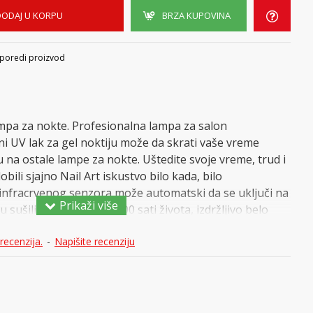
DODAJ U KORPU
BRZA KUPOVINA
poredi proizvod
pa za nokte. Profesionalna lampa za salon
ni UV lak za gel noktiju može da skrati vaše vreme
na ostale lampe za nokte. Uštedite svoje vreme, trud i
ili sjajno Nail Art iskustvo bilo kada, bilo
 infracrvenog senzora može automatski da se uključi na
 sušilicu za nokte. 50.000 sati života, izdržljivo belo
eđenih očiju, bez crnih ruku.
recenzija.
-
Napišite recenziju