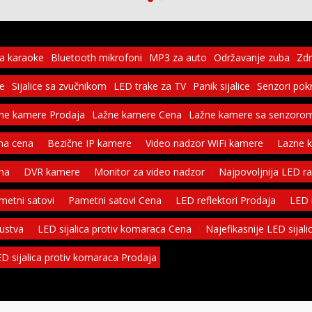
za karaoke
Bluetooth mikrofoni
MP3 za auto
Održavanje zuba
Zdr
ce
Sijalice sa zvučnikom
LED trake za TV
Panik sijalice
Senzori pok
ne kamere Prodaja
Lažne kamere Cena
Lažne kamere sa senzorom
na cena
Bezične IP kamere
Video nadzor WiFi kamere
Lazne 
ena
DVR kamere
Monitor za video nadzor
Najpovoljnija LED r
ametni satovi
Pametni satovi Cena
LED reflektori Prodaja
LED r
kustva
LED sijalica protiv komaraca Cena
Najefikasnije LED sijal
D sijalica protiv komaraca Prodaja