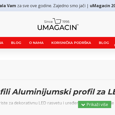
ala Vam
za sve ove godine. Zajedno smo jači |
uMagacin 2
NA
BLOG
O NAMA
KORISNIČKA PODRŠKA
BLOG
ili Aluminijumski profil za L
riste za dekorativnu LED rasvetu i uređenje enterijera. To je
dimenzija tako da se mogu lako uklapati u sve delove enterij