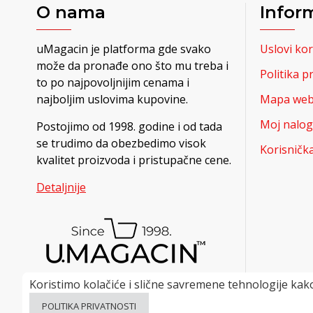
O nama
Infor
uMagacin je platforma gde svako
Uslovi kor
može da pronađe ono što mu treba i
Politika p
to po najpovoljnijim cenama i
najboljim uslovima kupovine.
Mapa web 
Moj nalog
Postojimo od 1998. godine i od tada
se trudimo da obezbedimo visok
Korisničk
kvalitet proizvoda i pristupačne cene.
Detaljnije
Koristimo kolačiće i slične savremene tehnologije kako
POLITIKA PRIVATNOSTI