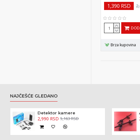
1,390 RSD
2
DOD
Brza kupovina
NAJČEŠĆE GLEDANO
Detektor kamere
2,990 RSD
5,163 RSD