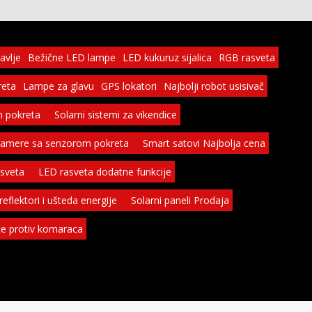
avlje
Bežične LED lampe
LED kukuruz sijalica
RGB rasveta
reta
Lampe za glavu
GPS lokatori
Najbolji robot usisivač
 pokreta
Solarni sistemi za vikendice
kamere sa senzorom pokreta
Smart satovi Najbolja cena
asveta
LED rasveta dodatne funkcije
eflektori i ušteda energije
Solarni paneli Prodaja
ice protiv komaraca