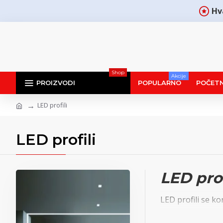
Hv
Shop
Akcije
PROIZVODI
POPULARNO
POČET
LED profili
LED profili
LED prof
LED profili se ko
Profili su malih 