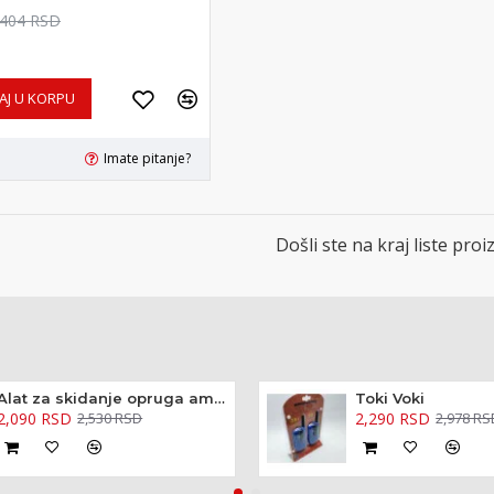
,404 RSD
AJ U KORPU
Imate pitanje?
Došli ste na kraj liste proi
Alat za skidanje opruga amortizera - kovani 370mm
Toki Voki
2,090 RSD
2,290 RSD
2,530 RSD
2,978 RS