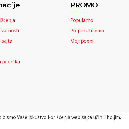
macije
PROMO
išćenja
Popularno
rivatnosti
Preporučujemo
sajta
Moji poeni
a podrška
 bismo Vaše iskustvo korišćenja web sajta učinili boljim.