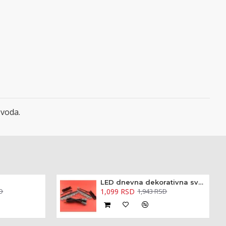
zvoda.
LED dnevna dekorativna svetla 2 x 6 diode
1,099 RSD
D
1,943 RSD