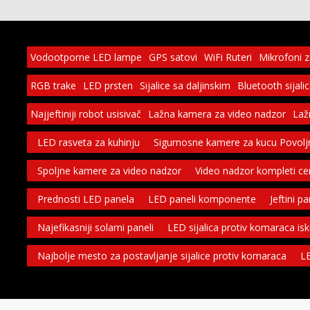
Vodootporne LED lampe
GPS satovi
WiFi Ruteri
Mikrofoni 
RGB trake
LED prsten
Sijalice sa daljinskim
Bluetooth sijali
Najjeftiniji robot usisivač
Lažna kamera za video nadzor
Laž
LED rasveta za kuhinju
Sigurnosne kamere za kucu Povolj
Spoljne kamere za video nadzor
Video nadzor kompleti c
Prednosti LED panela
LED paneli komponente
Jeftini p
Najefikasniji solarni paneli
LED sijalica protiv komaraca is
Najbolje mesto za postavljanje sijalice protiv komaraca
LE