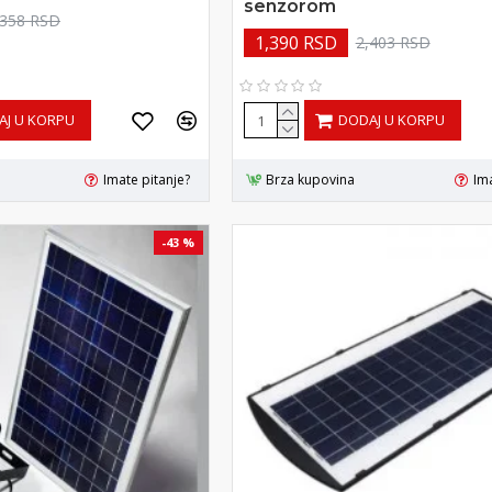
senzorom
,358 RSD
1,390 RSD
2,403 RSD
AJ U KORPU
DODAJ U KORPU
Imate pitanje?
Brza kupovina
Ima
-43 %