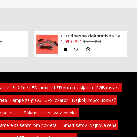
LED dnevna dekorativna svetla 2 x 6 diode
1,099 RSD
D
1,943 RSD
avlje
Bežične LED lampe
LED kukuruz sijalica
RGB rasveta
reta
Lampe za glavu
GPS lokatori
Najbolji robot usisivač
 pokreta
Solarni sistemi za vikendice
kamere sa senzorom pokreta
Smart satovi Najbolja cena