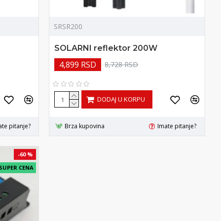
SRSR200
SOLARNI reflektor 200W
4,899 RSD
8,728 RSD
DODAJ U KORPU
te pitanje?
Brza kupovina
Imate pitanje?
-60 %
SUPER CENA