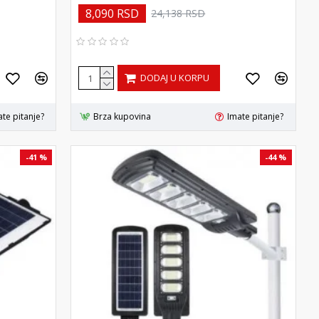
8,090 RSD
24,138 RSD
DODAJ U KORPU
te pitanje?
Brza kupovina
Imate pitanje?
-41 %
-44 %