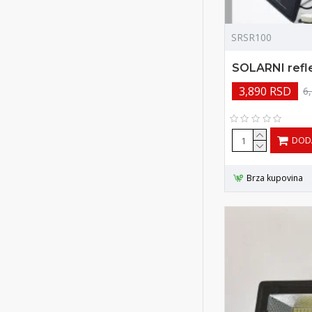
SRSR100
SOLARNI refl
3,890 RSD
6
DOD
Brza kupovina