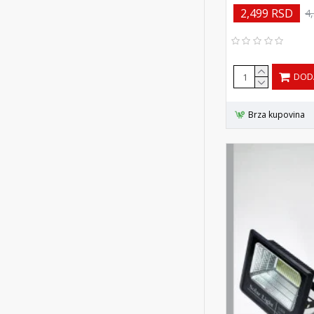
2,499 RSD
4
DOD
Brza kupovina