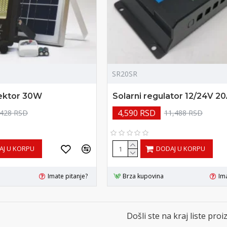
SR20SR
ektor 30W
Solarni regulator 12/24V 2
4,590 RSD
,428 RSD
11,488 RSD
AJ U KORPU
DODAJ U KORPU
Imate pitanje?
Brza kupovina
Ima
Došli ste na kraj liste proi