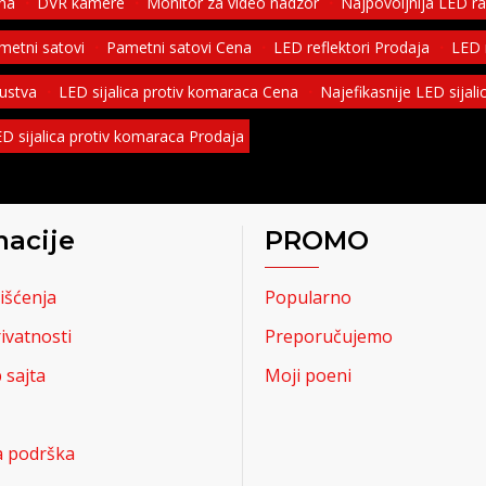
ena
DVR kamere
Monitor za video nadzor
Najpovoljnija LED r
ametni satovi
Pametni satovi Cena
LED reflektori Prodaja
LED r
kustva
LED sijalica protiv komaraca Cena
Najefikasnije LED sijal
D sijalica protiv komaraca Prodaja
macije
PROMO
išćenja
Popularno
rivatnosti
Preporučujemo
sajta
Moji poeni
a podrška