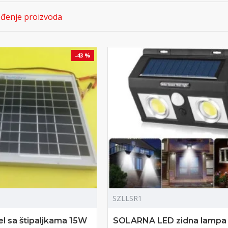
sku sa električne na solarnu energiju.
đenje proizvoda
-43 %
SZLLSR1
l sa štipaljkama 15W
SOLARNA LED zidna lampa