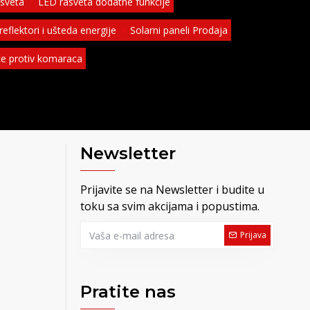
asveta
LED rasveta dodatne funkcije
eflektori i ušteda energije
Solarni paneli Prodaja
ice protiv komaraca
Newsletter
Prijavite se na Newsletter i budite u
toku sa svim akcijama i popustima.
Prijava
Pratite nas