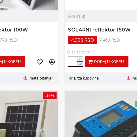
SRSR150
ektor 100W
SOLARNI reflektor 150W
4,390 RSD
,773 RSD
7,463 RSD
AJ U KORPU
DODAJ U KORPU
Imate pitanje?
Brza kupovina
Ima
-41 %