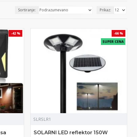
Sortiranje:
Prikaz:
-42 %
-66 %
SUPER CENA
SLRSLR1
 sa
SOLARNI LED reflektor 150W