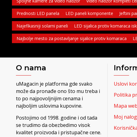
Spoljne kamere za video nadzor
Video nadzor kompleti c
Prednosti LED panela
LED paneli komponente
Jeftini p
Najefikasniji solarni paneli
LED sijalica protiv komaraca is
Najbolje mesto za postavljanje sijalice protiv komaraca
LE
O nama
Infor
uMagacin je platforma gde svako
Uslovi kor
može da pronađe ono što mu treba i
Politika p
to po najpovoljnijim cenama i
najboljim uslovima kupovine.
Mapa web 
Moj nalog
Postojimo od 1998. godine i od tada
se trudimo da obezbedimo visok
Korisničk
kvalitet proizvoda i pristupačne cene.