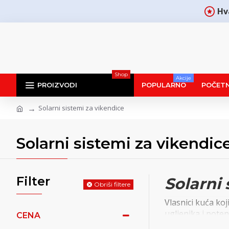
Hv
Shop
Akcije
PROIZVODI
POPULARNO
POČET
Solarni sistemi za vikendice
Solarni sistemi za vikendic
Filter
Solarni
Obriši filtere
Vlasnici kuća ko
ugljenika i poten
CENA
Solarni sistemi 