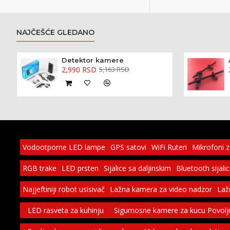
NAJČEŠĆE GLEDANO
Detektor kamere
2,990 RSD
5,163 RSD
Vodootporne LED lampe
GPS satovi
WiFi Ruteri
Mikrofoni 
RGB trake
LED prsten
Sijalice sa daljinskim
Bluetooth sijali
Najjeftiniji robot usisivač
Lažna kamera za video nadzor
Laž
LED rasveta za kuhinju
Sigurnosne kamere za kucu Povolj