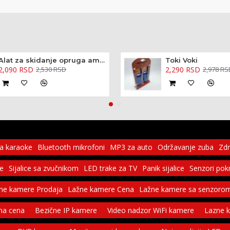
Alat za skidanje opruga amortizera - kovani 370mm
Toki Voki
2,090 RSD
2,290 RSD
2,530 RSD
2,978 RS
za karaoke
Bluetooth mikrofoni
MP3 za auto
Održavanje zuba
Zdr
ce
Sijalice sa zvučnikom
LED trake za TV
Panik sijalice
Senzori pok
ne kamere Prodaja
Lažne kamere Cena
Lažne kamere sa senzorom
na cena
Bezične IP kamere
Video nadzor WiFi kamere
Lazne 