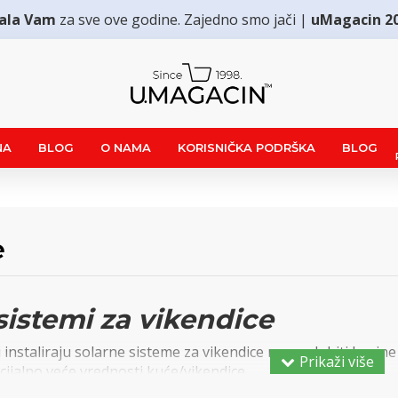
ala Vam
za sve ove godine. Zajedno smo jači |
uMagacin 2
NA
BLOG
O NAMA
KORISNIČKA PODRŠKA
BLOG
e
 sistemi za vikendice
ji instaliraju solarne sisteme za vikendice mogu dobiti brojn
cijalno veće vrednosti kuće/vikendice.
obezbeđuju efikasnu energiju dok minimiziraju Vaše mesečn