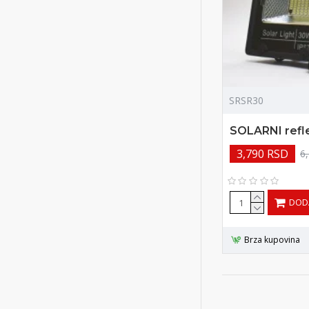
SRSR30
SOLARNI refl
3,790 RSD
6
DOD
Brza kupovina