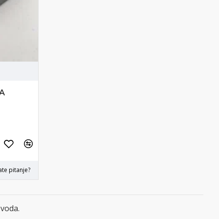
0A
te pitanje?
zvoda.