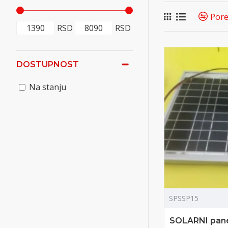
nesmetanom prela
Pore
RSD
RSD
DOSTUPNOST
Na stanju
SPSSP15
SOLARNI pane