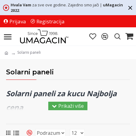
Hvala Vam
za sve ove godine. Zajedno smo jači |
uMagacin
2022
Prijava
Registracija
Solarni paneli
Solarni paneli
Solarni paneli za kucu Najbolja
cena
Solarni paneli su paneli dizajnirani tako da apsorbuju
sunčeve zrake kao izvor energije za proizvodnju
električne energije ili grejanja.