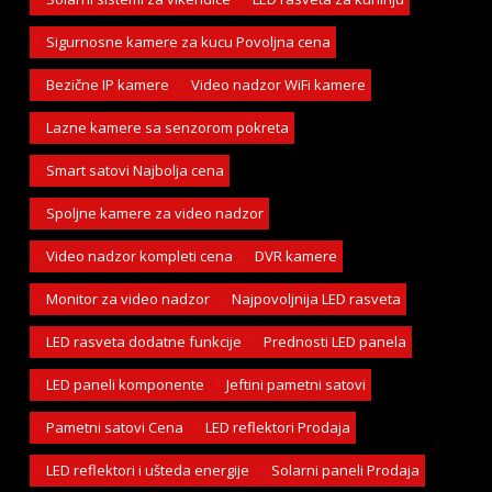
Sigurnosne kamere za kucu Povoljna cena
Bezične IP kamere
Video nadzor WiFi kamere
Lazne kamere sa senzorom pokreta
Smart satovi Najbolja cena
Spoljne kamere za video nadzor
Video nadzor kompleti cena
DVR kamere
Monitor za video nadzor
Najpovoljnija LED rasveta
LED rasveta dodatne funkcije
Prednosti LED panela
LED paneli komponente
Jeftini pametni satovi
Pametni satovi Cena
LED reflektori Prodaja
LED reflektori i ušteda energije
Solarni paneli Prodaja