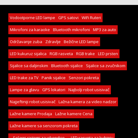
Vodootporne LED lampe
GPS satovi
WiFi Ruteri
Mikrofoni za karaoke
Bluetooth mikrofoni
MP3 za auto
Održavanje zuba
Zdravlje
Bežične LED lampe
LED kukuruz sijalica
RGB rasveta
RGB trake
LED prsten
Sijalice sa daljinskim
Bluetooth sijalice
Sijalice sa zvučnikom
LED trake za TV
Panik sijalice
Senzori pokreta
Lampe za glavu
GPS lokatori
Najbolji robot usisivač
Najjeftiniji robot usisivač
Lažna kamera za video nadzor
Lažne kamere Prodaja
Lažne kamere Cena
Lažne kamere sa senzorom pokreta
Solarni sistemi za vikendice
LED rasveta za kuhinju