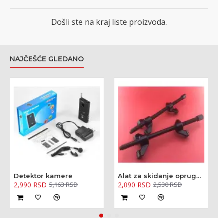
Došli ste na kraj liste proizvoda.
NAJČEŠĆE GLEDANO
Detektor kamere
Alat za skidanje opruga amortizera - kovani 370mm
2,990 RSD
2,090 RSD
5,163 RSD
2,530 RSD