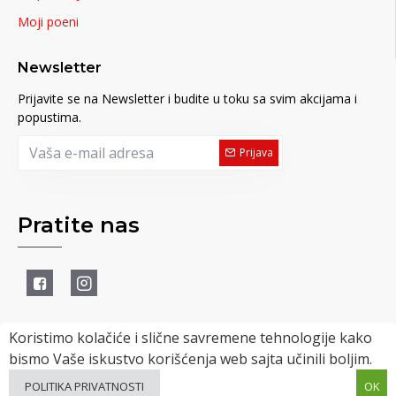
Moji poeni
Newsletter
Prijavite se na Newsletter i budite u toku sa svim akcijama i
popustima.
Prijava
Pratite nas
Koristimo kolačiće i slične savremene tehnologije kako
bismo Vaše iskustvo korišćenja web sajta učinili boljim.
Powered by uMagacin Team © 2022
POLITIKA PRIVATNOSTI
OK
FILTER
SVI PROIZVODI