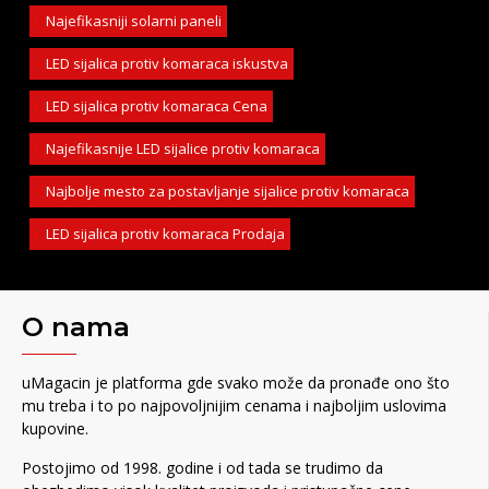
Najefikasniji solarni paneli
LED sijalica protiv komaraca iskustva
LED sijalica protiv komaraca Cena
Najefikasnije LED sijalice protiv komaraca
Najbolje mesto za postavljanje sijalice protiv komaraca
LED sijalica protiv komaraca Prodaja
O nama
uMagacin je platforma gde svako može da pronađe ono što
mu treba i to po najpovoljnijim cenama i najboljim uslovima
kupovine.
Postojimo od 1998. godine i od tada se trudimo da