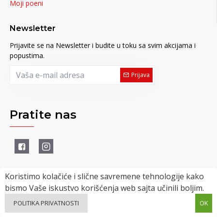
Moji poeni
Newsletter
Prijavite se na Newsletter i budite u toku sa svim akcijama i
popustima.
Prijava
Pratite nas
Koristimo kolačiće i slične savremene tehnologije kako
bismo Vaše iskustvo korišćenja web sajta učinili boljim.
Powered by uMagacin Team © 2022
POLITIKA PRIVATNOSTI
OK
FILTER
SVI PROIZVODI
univerzalnimagacin.com