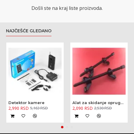
Došli ste na kraj liste proizvoda.
NAJČEŠĆE GLEDANO
Detektor kamere
Alat za skidanje opruga amortizera - kovani 370mm
2,990 RSD
2,090 RSD
5,163 RSD
2,530 RSD