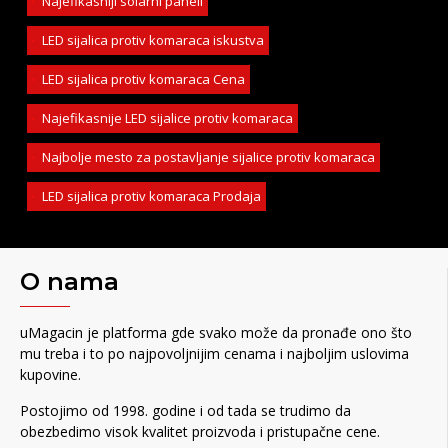
Najefikasniji solarni paneli
LED sijalica protiv komaraca iskustva
LED sijalica protiv komaraca Cena
Najefikasnije LED sijalice protiv komaraca
Najbolje mesto za postavljanje sijalice protiv komaraca
LED sijalica protiv komaraca Prodaja
O nama
uMagacin je platforma gde svako može da pronađe ono što
mu treba i to po najpovoljnijim cenama i najboljim uslovima
kupovine.
Postojimo od 1998. godine i od tada se trudimo da
obezbedimo visok kvalitet proizvoda i pristupačne cene.