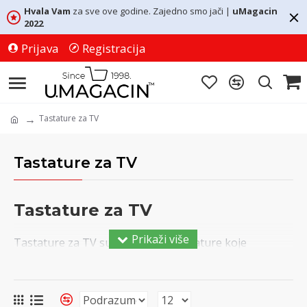
Hvala Vam
za sve ove godine. Zajedno smo jači |
uMagacin
2022
Prijava
Registracija
Tastature za TV
Tastature za TV
Tastature za TV
Tastature za TV su savremene tastature koje
umnogome olakšavaju korišćenje televizora. Mini WiFi
tastature su bežične tastature izuzetnog kvaliteta
tastera i touchpad-a. Kompatibilne su sa: Android TV