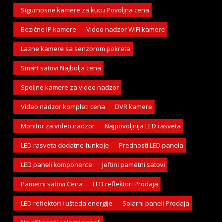
Sigurnosne kamere za kucu Povoljna cena
Bezične IP kamere
Video nadzor WiFi kamere
Lazne kamere sa senzorom pokreta
Smart satovi Najbolja cena
Spoljne kamere za video nadzor
Video nadzor kompleti cena
DVR kamere
Monitor za video nadzor
Najpovoljnija LED rasveta
LED rasveta dodatne funkcije
Prednosti LED panela
LED paneli komponente
Jeftini pametni satovi
Pametni satovi Cena
LED reflektori Prodaja
LED reflektori i ušteda energije
Solarni paneli Prodaja