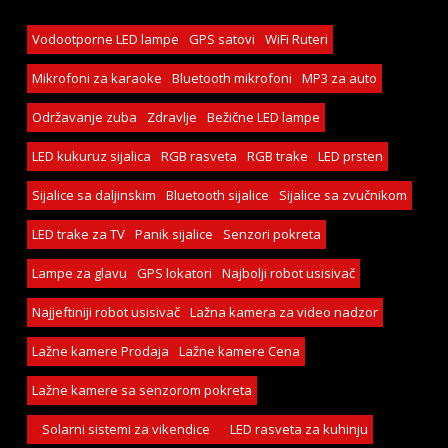
Vodootporne LED lampe
GPS satovi
WiFi Ruteri
Mikrofoni za karaoke
Bluetooth mikrofoni
MP3 za auto
Održavanje zuba
Zdravlje
Bežične LED lampe
LED kukuruz sijalica
RGB rasveta
RGB trake
LED prsten
Sijalice sa daljinskim
Bluetooth sijalice
Sijalice sa zvučnikom
LED trake za TV
Panik sijalice
Senzori pokreta
Lampe za glavu
GPS lokatori
Najbolji robot usisivač
Najjeftiniji robot usisivač
Lažna kamera za video nadzor
Lažne kamere Prodaja
Lažne kamere Cena
Lažne kamere sa senzorom pokreta
Solarni sistemi za vikendice
LED rasveta za kuhinju