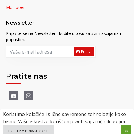
Moji poeni
Newsletter
Prijavite se na Newsletter i budite u toku sa svim akcijama i
popustima.
Prijava
Pratite nas
Koristimo kolačiće i slične savremene tehnologije kako
bismo Vaše iskustvo korišćenja web sajta učinili boljim.
Powered by uMagacin Team © 2022
POLITIKA PRIVATNOSTI
OK
FILTER
SVI PROIZVODI