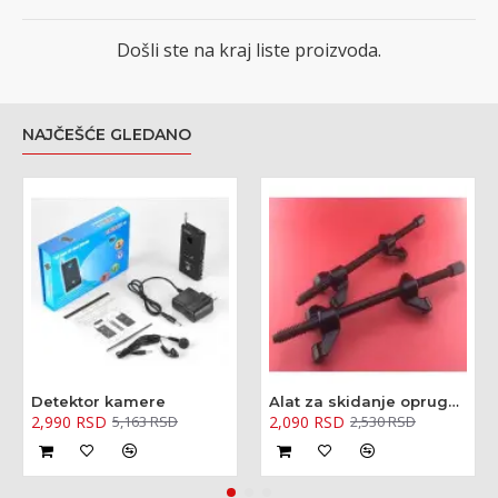
Došli ste na kraj liste proizvoda.
NAJČEŠĆE GLEDANO
Detektor kamere
Alat za skidanje opruga amortizera - kovani 370mm
2,990 RSD
2,090 RSD
5,163 RSD
2,530 RSD