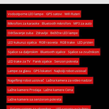
Vodootporne LED lampe
GPS satovi
WiFi Ruteri
Mikrofoni za karaoke
Bluetooth mikrofoni
MP3 za auto
Održavanje zuba
Zdravlje
Bežične LED lampe
LED kukuruz sijalica
RGB rasveta
RGB trake
LED prsten
Sijalice sa daljinskim
Bluetooth sijalice
Sijalice sa zvučnikom
LED trake za TV
Panik sijalice
Senzori pokreta
Lampe za glavu
GPS lokatori
Najbolji robot usisivač
Najjeftiniji robot usisivač
Lažna kamera za video nadzor
Lažne kamere Prodaja
Lažne kamere Cena
Lažne kamere sa senzorom pokreta
Solarni sistemi za vikendice
LED rasveta za kuhinju