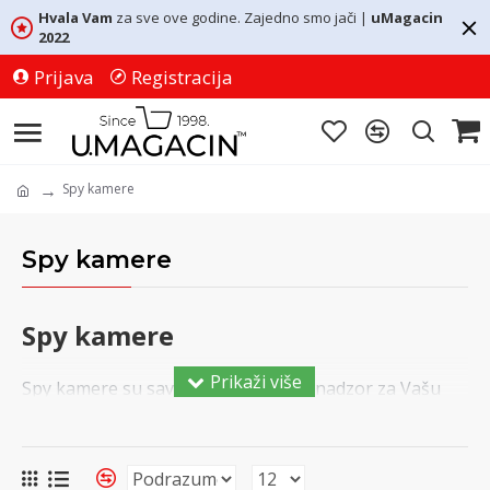
Hvala Vam
za sve ove godine. Zajedno smo jači |
uMagacin
2022
Prijava
Registracija
Spy kamere
Spy kamere
S
py kamere
Spy kamere su savršene kamere za nadzor za Vašu
kancelariju ili poslovno mesto. Aplikacija radi na
iPhone/Android i iPad pametnom telefonu ili tabletu.
Pomoću savremene Spy kamere možete pratiti