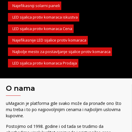
Najefikasniji solarni paneli
LED sijalica protiv komaraca iskustva
LED sijalica protiv komaraca Cena
Najefikasnije LED sijalice protiv komaraca
Najbolje mesto za postavljanje sijalice protiv komaraca
LED sijalica protiv komaraca Prodaja
O nama
uMagacin je platforma gde svako može da pronađe ono što
mu treba i to po najpovoljnijim cenama i najboljim uslovima
kupovine.
Postojimo od 1998. godine i od tada se trudimo da