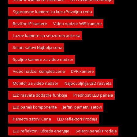
Sigurnosne kamere za kucu Povoljna cena
Bezične IP kamere
Video nadzor WiFi kamere
Lazne kamere sa senzorom pokreta
Smart satovi Najbolja cena
Spoljne kamere za video nadzor
Video nadzor kompleti cena
DVR kamere
Monitor za video nadzor
Najpovoljnija LED rasveta
LED rasveta dodatne funkcije
Prednosti LED panela
LED paneli komponente
Jeftini pametni satovi
Pametni satovi Cena
LED reflektori Prodaja
LED reflektori i ušteda energije
Solarni paneli Prodaja